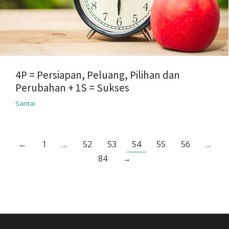
4P = Persiapan, Peluang, Pilihan dan
Perubahan + 1S = Sukses
Santai
←
1
…
52
53
54
55
56
…
84
→