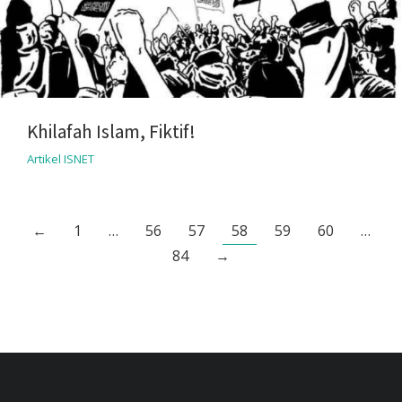
Khilafah Islam, Fiktif!
Artikel ISNET
←
1
…
56
57
58
59
60
…
84
→