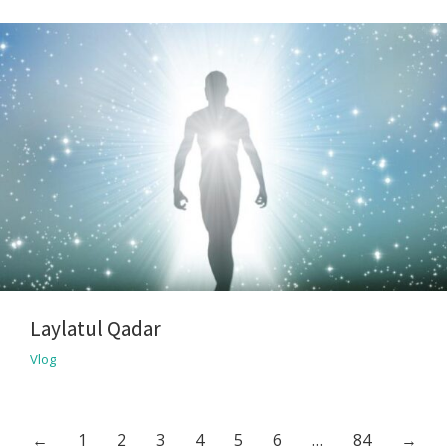
Laylatul Qadar
Vlog
←
1
2
3
4
5
6
…
84
→