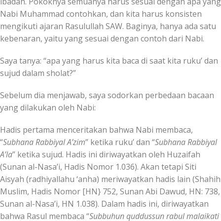
ibadah. Pokoknya semuanya harus sesuai dengan apa yang
Nabi Muhammad contohkan, dan kita harus konsisten
mengikuti ajaran Rasulullah SAW. Baginya, hanya ada satu
kebenaran, yaitu yang sesuai dengan contoh dari Nabi.
Saya tanya: “apa yang harus kita baca di saat kita ruku’ dan
sujud dalam sholat?”
Sebelum dia menjawab, saya sodorkan perbedaan bacaan
yang dilakukan oleh Nabi:
Hadis pertama menceritakan bahwa Nabi membaca,
“
Subhana Rabbiyal A’zim
” ketika ruku’ dan “
Subhana Rabbiyal
A’la
” ketika sujud. Hadis ini diriwayatkan oleh Huzaifah
(Sunan al-Nasa’i, Hadis Nomor 1.036). Akan tetapi Siti
Aisyah (radhiyallahu ‘anha) meriwayatkan hadis lain (Shahih
Muslim, Hadis Nomor [HN} 752, Sunan Abi Dawud, HN: 738,
Sunan al-Nasa’i, HN 1.038). Dalam hadis ini, diriwayatkan
bahwa Rasul membaca “
Subbuhun quddussun rabul malaikati