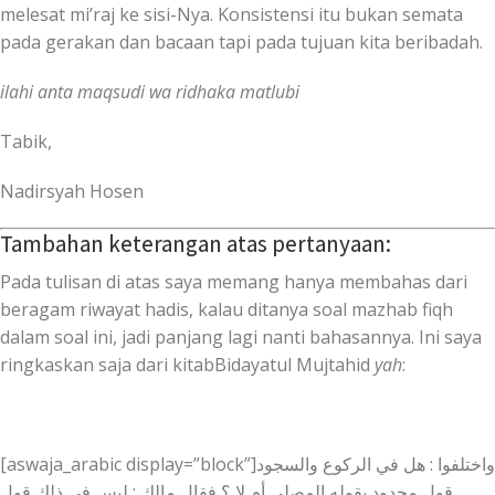
melesat mi’raj ke sisi-Nya. Konsistensi itu bukan semata
pada gerakan dan bacaan tapi pada tujuan kita beribadah.
ilahi‬ anta maqsudi ‎wa‬ ridhaka matlubi
Tabik,
Nadirsyah Hosen
Tambahan keterangan atas pertanyaan:
Pada tulisan di atas saya memang hanya membahas dari
beragam riwayat hadis, kalau ditanya soal mazhab fiqh
dalam soal ini, jadi panjang lagi nanti bahasannya. Ini saya
ringkaskan saja dari kitabBidayatul Mujtahid
yah
:
[aswaja_arabic display=”block”]واختلفوا : هل في الركوع والسجود
قول محدود يقوله المصلي أم لا ؟ فقال مالك : ليس في ذلك قول