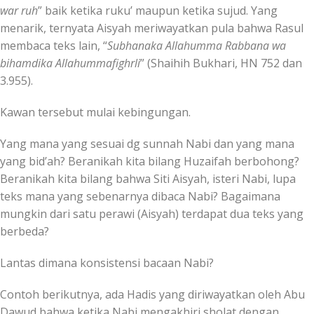
war ruh
” baik ketika ruku’ maupun ketika sujud. Yang
menarik, ternyata Aisyah meriwayatkan pula bahwa Rasul
membaca teks lain, “
Subhanaka Allahumma Rabbana wa
bihamdika Allahummafighrli
” (Shaihih Bukhari, HN 752 dan
3.955).
Kawan tersebut mulai kebingungan.
Yang mana yang sesuai dg sunnah Nabi dan yang mana
yang bid’ah? Beranikah kita bilang Huzaifah berbohong?
Beranikah kita bilang bahwa Siti Aisyah, isteri Nabi, lupa
teks mana yang sebenarnya dibaca Nabi? Bagaimana
mungkin dari satu perawi (Aisyah) terdapat dua teks yang
berbeda?
Lantas dimana konsistensi bacaan Nabi?
Contoh berikutnya, ada Hadis yang diriwayatkan oleh Abu
Dawud bahwa ketika Nabi mengakhiri sholat dengan