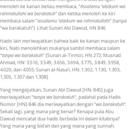
menoleh ke kanan beliau membaca, “
Assalamu ‘alaikum wa
rahmatullahi wa barakatuh
” dan ketika menoleh ke kiri
membaca salam “
assalamu ‘alaikum wa rahmatullahi
” (tanpa
“wa barakatuh”). Lihat Sunan Abi Dawud, HN 846.
Hadis lain meriwayatkan bahwa baik ke kanan maupun ke
kiri, Nabi menolehkan mukanya sambil membaca salam
“
tanpa wa barakatuh
” [Sunan al-Tirmizi, HN 272; Musnad
Ahmad, HN: 3.516, 3.549, 3.656, 3.694, 3.775, 3.849, 3.958,
4.020, dan 4.055; Sunan al-Nasa’i, HN: 1.302, 1.130, 1.303,
1.305, 1.307 dan 1.308].
Yang mengejutkan, Sunan Abi Dawud [HN: 845] juga
meriwayatkan “
tanpa wa barakatuh
“, padahal pada Hadis
Nomor [HN} 846 dia meriwayatkan dengan “
wa barakatuh
“.
Sekali lagi, yang mana yang benar? Kenapa pula Abu
Dawud mencatat dua hadis berbeda ini dalam kitabnya?
Yang mana yang bid’ah dan yang mana yang sunnah.