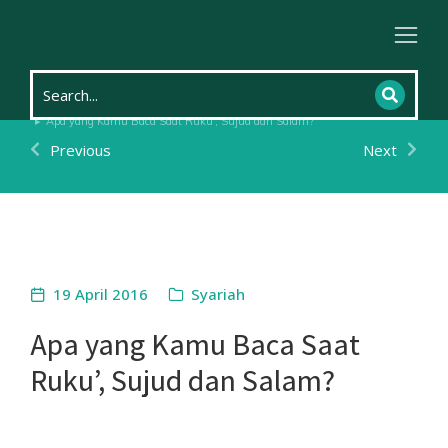
Home
Tsaqofah
Syariah
You are here:
Apa yang Kamu Baca Saat Ruku’, Sujud dan Salam?
Previous
Next
19 April 2016
Syariah
Apa yang Kamu Baca Saat
Ruku’, Sujud dan Salam?