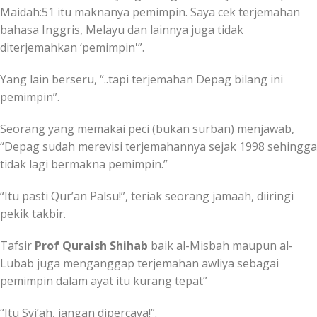
Maidah:51 itu maknanya pemimpin. Saya cek terjemahan
bahasa Inggris, Melayu dan lainnya juga tidak
diterjemahkan ‘pemimpin'”.
Yang lain berseru, “..tapi terjemahan Depag bilang ini
pemimpin”.
Seorang yang memakai peci (bukan surban) menjawab,
“Depag sudah merevisi terjemahannya sejak 1998 sehingga
tidak lagi bermakna pemimpin.”
“Itu pasti Qur’an Palsu!”, teriak seorang jamaah, diiringi
pekik takbir.
Tafsir
Prof Quraish Shihab
baik al-Misbah maupun al-
Lubab juga menganggap terjemahan awliya sebagai
pemimpin dalam ayat itu kurang tepat”
“Itu Syi’ah, jangan dipercaya!”.