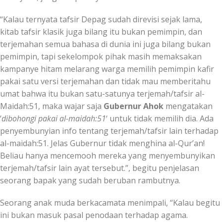
“Kalau ternyata tafsir Depag sudah direvisi sejak lama,
kitab tafsir klasik juga bilang itu bukan pemimpin, dan
terjemahan semua bahasa di dunia ini juga bilang bukan
pemimpin, tapi sekelompok pihak masih memaksakan
kampanye hitam melarang warga memilih pemimpin kafir
pakai satu versi terjemahan dan tidak mau memberitahu
umat bahwa itu bukan satu-satunya terjemah/tafsir al-
Maidah:51, maka wajar saja
Gubernur Ahok
mengatakan
‘
dibohongi pakai al-maidah:51
‘ untuk tidak memilih dia. Ada
penyembunyian info tentang terjemah/tafsir lain terhadap
al-maidah:51. Jelas Gubernur tidak menghina al-Qur’an!
Beliau hanya mencemooh mereka yang menyembunyikan
terjemah/tafsir lain ayat tersebut.”, begitu penjelasan
seorang bapak yang sudah beruban rambutnya.
Seorang anak muda berkacamata menimpali, “Kalau begitu
ini bukan masuk pasal penodaan terhadap agama.