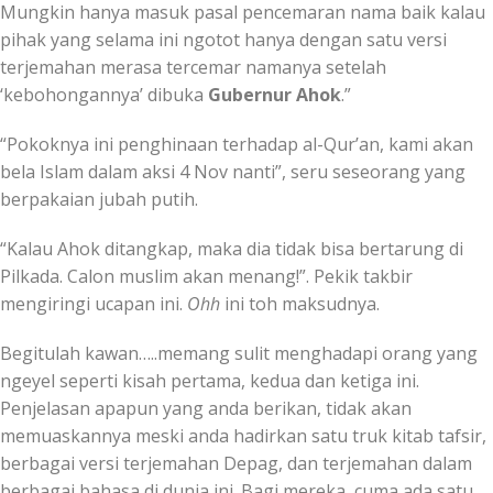
Mungkin hanya masuk pasal pencemaran nama baik kalau
pihak yang selama ini ngotot hanya dengan satu versi
terjemahan merasa tercemar namanya setelah
‘kebohongannya’ dibuka
Gubernur Ahok
.”
“Pokoknya ini penghinaan terhadap al-Qur’an, kami akan
bela Islam dalam aksi 4 Nov nanti”, seru seseorang yang
berpakaian jubah putih.
“Kalau Ahok ditangkap, maka dia tidak bisa bertarung di
Pilkada. Calon muslim akan menang!”. Pekik takbir
mengiringi ucapan ini.
Ohh
ini toh maksudnya.
Begitulah kawan…..memang sulit menghadapi orang yang
ngeyel seperti kisah pertama, kedua dan ketiga ini.
Penjelasan apapun yang anda berikan, tidak akan
memuaskannya meski anda hadirkan satu truk kitab tafsir,
berbagai versi terjemahan Depag, dan terjemahan dalam
berbagai bahasa di dunia ini. Bagi mereka, cuma ada satu