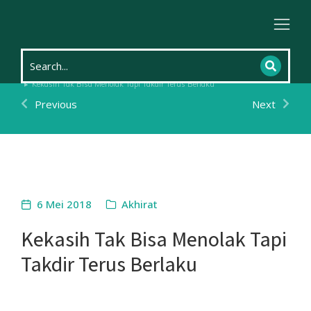
Home
Kehidupan
Akhirat
You are here:
Kekasih Tak Bisa Menolak Tapi Takdir Terus Berlaku
Previous
Next
6 Mei 2018
Akhirat
Kekasih Tak Bisa Menolak Tapi
Takdir Terus Berlaku