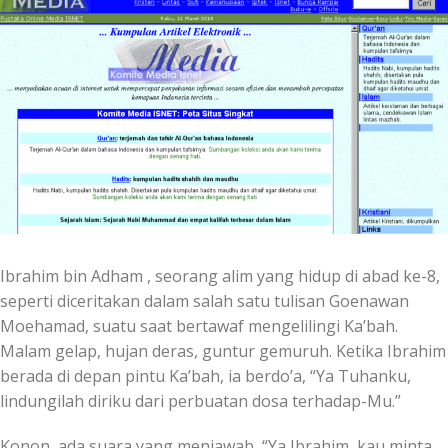
Ibrahim bin Adham , seorang alim yang hidup di abad ke-8,
seperti diceritakan dalam salah satu tulisan Goenawan
Moehamad, suatu saat bertawaf mengelilingi Ka’bah.
Malam gelap, hujan deras, guntur gemuruh. Ketika Ibrahim
berada di depan pintu Ka’bah, ia berdo’a, “Ya Tuhanku,
lindungilah diriku dari perbuatan dosa terhadap-Mu.”
Konon, ada suara yang menjawab, “Ya Ibrahim, kau minta