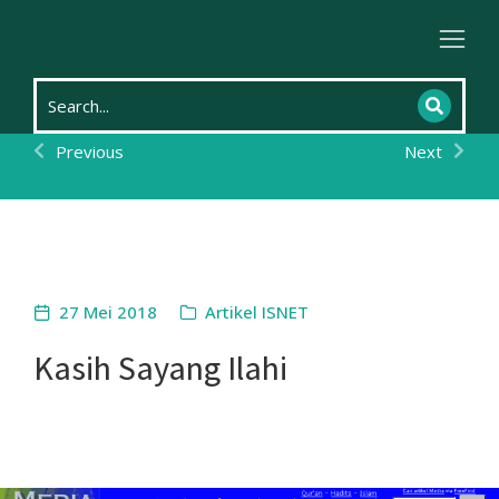
Home
Artikel ISNET
Kasih Sayang Ilahi
You are here:
Previous
Next
27 Mei 2018
Artikel ISNET
Kasih Sayang Ilahi