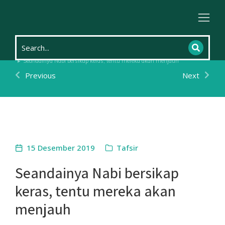
Home
Tsaqofah
Tafsir
You are here:
Seandainya Nabi bersikap keras, tentu mereka akan menjauh
Previous
Next
15 Desember 2019
Tafsir
Seandainya Nabi bersikap
keras, tentu mereka akan
menjauh