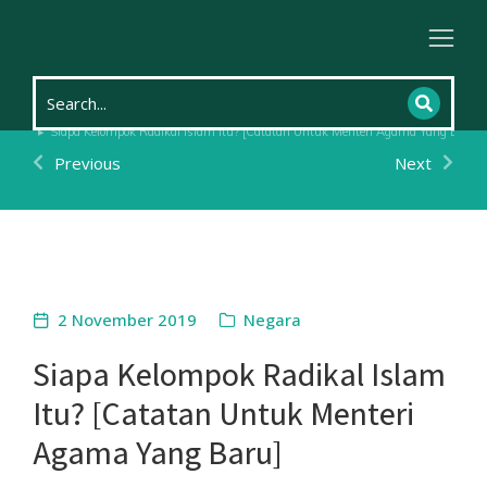
Home
Kehidupan
Negara
You are here:
Siapa Kelompok Radikal Islam Itu? [Catatan Untuk Menteri Agama Yang Baru]
Previous
Next
2 November 2019
Negara
Siapa Kelompok Radikal Islam
Itu? [Catatan Untuk Menteri
Agama Yang Baru]