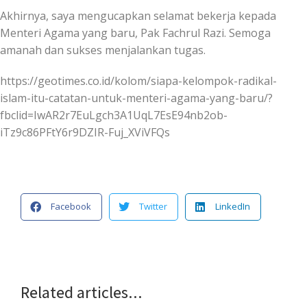
Akhirnya, saya mengucapkan selamat bekerja kepada
Menteri Agama yang baru, Pak Fachrul Razi. Semoga
amanah dan sukses menjalankan tugas.
https://geotimes.co.id/kolom/siapa-kelompok-radikal-
islam-itu-catatan-untuk-menteri-agama-yang-baru/?
fbclid=IwAR2r7EuLgch3A1UqL7EsE94nb2ob-
iTz9c86PFtY6r9DZIR-Fuj_XViVFQs
Facebook
Twitter
LinkedIn
Related articles...