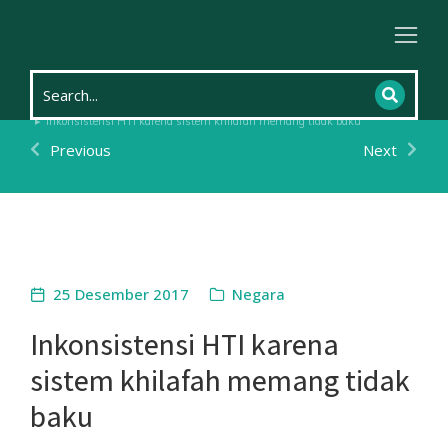
Home
Kehidupan
Negara
You are here:
Inkonsistensi HTI karena sistem khilafah memang tidak baku
Previous
Next
25 Desember 2017
Negara
Inkonsistensi HTI karena
sistem khilafah memang tidak
baku