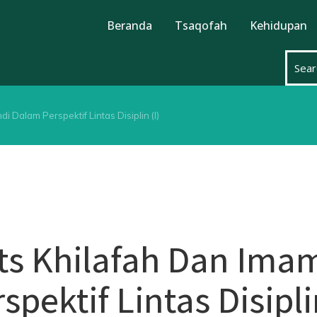
Beranda
Tsaqofah
Kehidupan
Dalam Perspektif Lintas Disiplin (I)
s Khilafah Dan Ima
ektif Lintas Disiplin