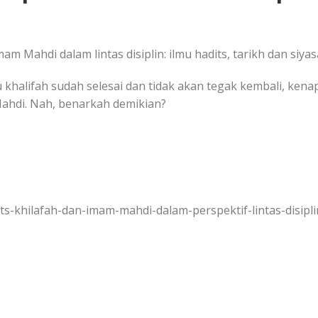
am Mahdi dalam lintas disiplin: ilmu hadits, tarikh dan siyas
u khalifah sudah selesai dan tidak akan tegak kembali, ken
Mahdi. Nah, benarkah demikian?
s-khilafah-dan-imam-mahdi-dalam-perspektif-lintas-disiplin