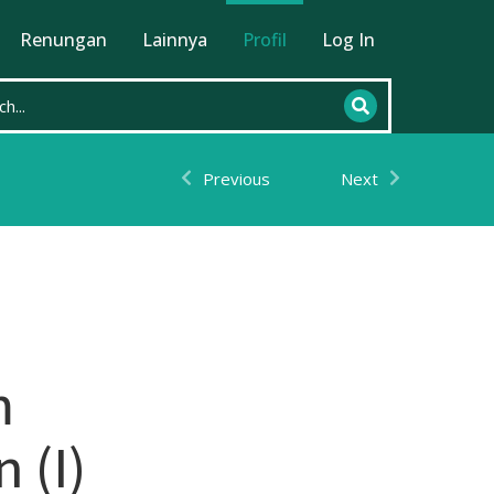
Renungan
Lainnya
Profil
Log In
Previous
Next
m
 (I)