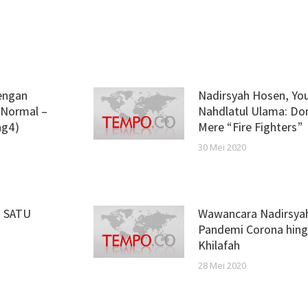
engan
Nadirsyah Hosen, You
 Normal –
Nahdlatul Ulama: Don
ag4)
Mere “Fire Fighters”
30 Mei 2020
– SATU
Wawancara Nadirsyah
Pandemi Corona hing
Khilafah
28 Mei 2020